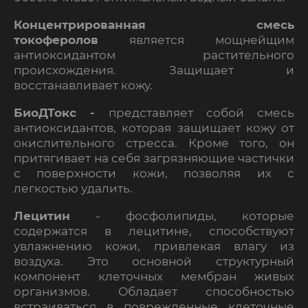
Концентрированная смесь
токоферолов
является мощнейщим
антиоксидантом растительного
происхождения. Защищает и
восстанавливает кожу.
БиоДТ
окс
-
представляет собой смесь
антиоксидантов, которая защищает кожу от
окислительного стресса. Кроме того, он
притягивает на себя загрязняющие частички
с поверхности кожи, позволяя их с
легкостью удалить.
Лецитин
- ф
осфолипиды, которые
содержатся в лецитине, способствуют
увлажнению кожи, привлекая влагу из
воздуха. Это основной структурный
компонент клеточных мембран живых
организмов. Обладает способностью
встраиваться в поврежденные клеточные